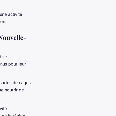
une activité
ion.
Nouvelle-
t se
nus pour leur
 sortes de cages
se nourrir de
vité
 de la région.