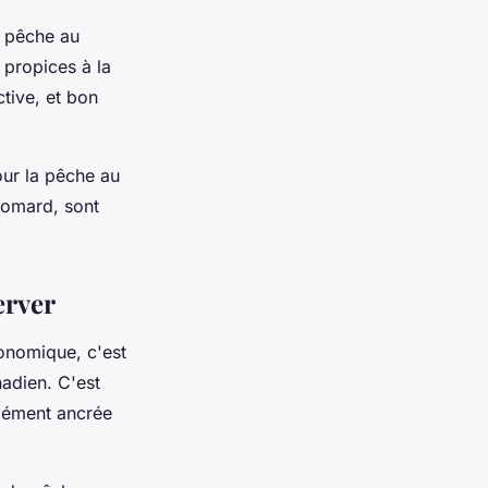
a pêche au
 propices à la
tive, et bon
our la pêche au
 homard, sont
erver
onomique, c'est
nadien. C'est
ndément ancrée