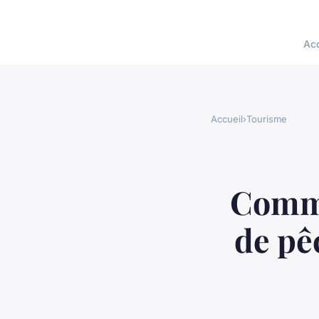
Acc
Accueil
›
Tourisme
Comme
de pê