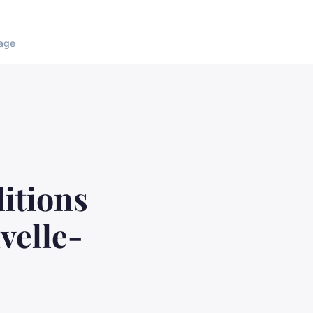
age
itions
velle-