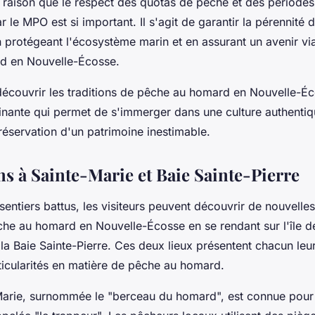
e raison que le respect des quotas de pêche et des période
 le MPO est si important. Il s'agit de garantir la pérennité d
en protégeant l'écosystème marin et en assurant un avenir vi
d en Nouvelle-Écosse.
découvrir les traditions de pêche au homard en Nouvelle-Éc
inante qui permet de s'immerger dans une culture authentiq
préservation d'un patrimoine inestimable.
ns à Sainte-Marie et Baie Sainte-Pierre
sentiers battus, les visiteurs peuvent découvrir de nouvelles
êche au homard en Nouvelle-Écosse en se rendant sur l'île d
la Baie Sainte-Pierre. Ces deux lieux présentent chacun leu
rticularités en matière de pêche au homard.
-Marie, surnommée le "berceau du homard", est connue pou