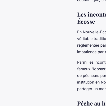
Les incont
Écosse
En Nouvelle-Éco
véritable tradit
réglementée par
impatience par t
Parmi les incon
fameux "lobster
de pêcheurs pen
institution en N
partager un mom
Pêche au h