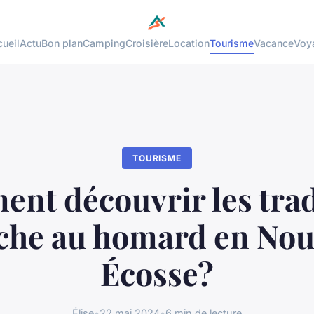
ueil
Actu
Bon plan
Camping
Croisière
Location
Tourisme
Vacance
Voy
TOURISME
nt découvrir les trad
che au homard en Nou
Écosse?
Élise
•
22 mai 2024
•
6 min de lecture