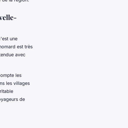
velle-
'est une
 homard est très
ttendue avec
compte les
s les villages
itable
voyageurs de