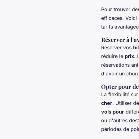
Pour trouver d
efficaces. Voic
tarifs avantageu
Réserver à l'a
Réserver vos
bi
réduire le
prix
.
réservations an
d'avoir un choi
Opter pour des
La flexibilité su
cher
. Utiliser
vols pour
différ
ou d'autres des
périodes de poi