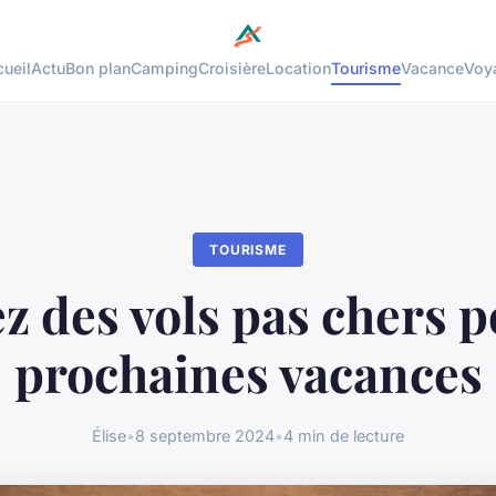
ueil
Actu
Bon plan
Camping
Croisière
Location
Tourisme
Vacance
Voy
TOURISME
z des vols pas chers p
prochaines vacances
Élise
•
8 septembre 2024
•
4 min de lecture