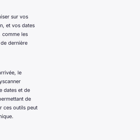
iser sur vos
on, et vos dates
s, comme les
 de dernière
rrivée, le
kyscanner
e dates et de
permettant de
r ces outils peut
mique.