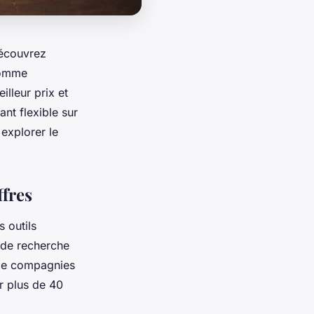
écouvrez
comme
lleur prix et
ant flexible sur
explorer le
ffres
 outils
 de recherche
 de compagnies
r plus de 40