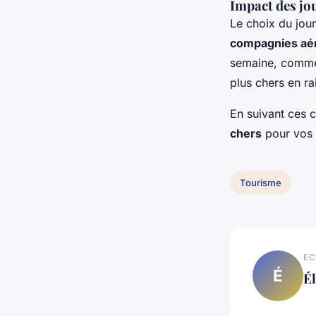
Impact des jou
Le choix du jou
compagnies aé
semaine, comme 
plus chers en r
En suivant ces 
chers
pour vos
Tourisme
EC
É
Él