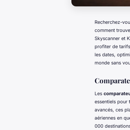
Recherchez-vou
comment trouver
Skyscanner et K
profiter de tari
les dates, opti
monde sans vous
Comparateu
Les
comparateu
essentiels pour 
avancés, ces pl
aériennes en qu
000 destination