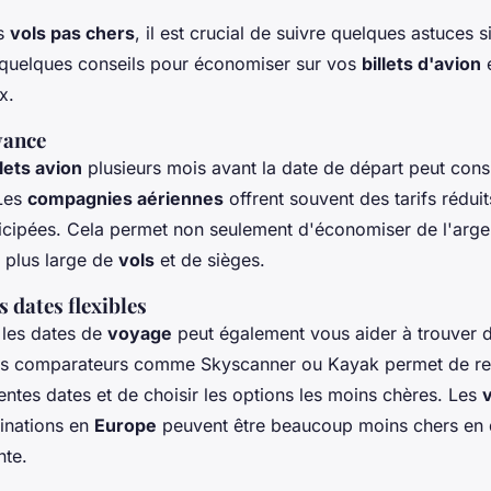
es
vols pas chers
, il est crucial de suivre quelques astuces 
i quelques conseils pour économiser sur vos
billets d'avion
e
x.
vance
llets avion
plusieurs mois avant la date de départ peut con
 Les
compagnies aériennes
offrent souvent des tarifs rédui
ticipées. Cela permet non seulement d'économiser de l'arge
x plus large de
vols
et de sièges.
 dates flexibles
r les dates de
voyage
peut également vous aider à trouver 
 des comparateurs comme Skyscanner ou Kayak permet de r
entes dates et de choisir les options les moins chères. Les
v
tinations en
Europe
peuvent être beaucoup moins chers en 
nte.