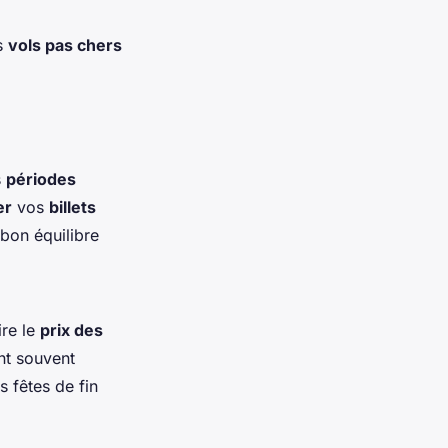
s
vols pas chers
s
périodes
er
vos
billets
 bon équilibre
ire le
prix des
t souvent
s fêtes de fin