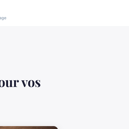
age
our vos