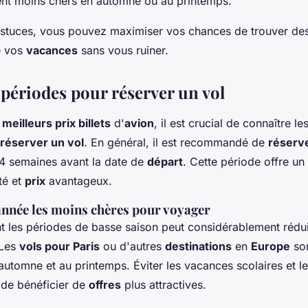
ent moins chers en automne ou au printemps.
astuces, vous pouvez maximiser vos chances de trouver de
e vos
vacances
sans vous ruiner.
 périodes pour réserver un vol
s
meilleurs prix billets
d'
avion
, il est crucial de connaître le
réserver un vol
. En général, il est recommandé de
réserv
 4 semaines avant la date de
départ
. Cette période offre un
ité et
prix
avantageux.
'année les moins chères pour voyager
 les périodes de basse saison peut considérablement rédu
 Les
vols pour Paris
ou d'autres
destinations
en
Europe
son
utomne et au printemps. Éviter les vacances scolaires et le
de bénéficier de
offres
plus attractives.